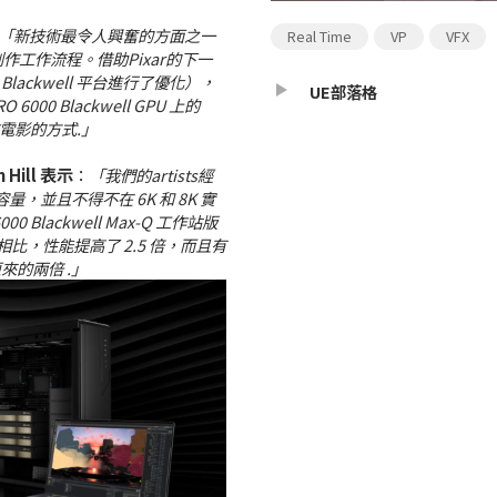
「新技術最令人興奮的方面之一
Real Time
VP
VFX
創作工作流程。借助Pixar的下一
IA Blackwell 平台進行了優化），
UE部落格
6000 Blackwell GPU 上的
電影的方式.」
n Hill 表示
：
「我們的artists經
最大容量，並且不得不在 6K 和 8K 實
0 Blackwell Max-Q 工作站版
相比，性能提高了 2.5 倍，而且有
來的兩倍 .」