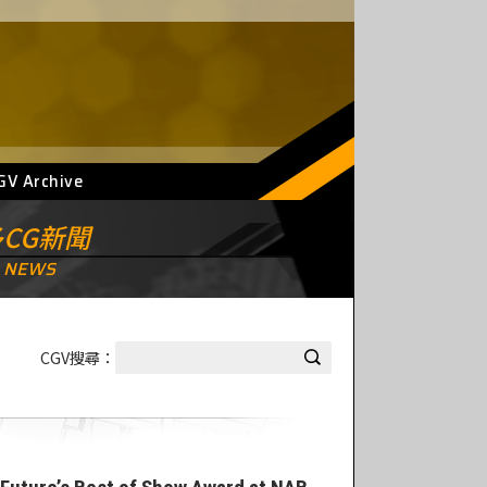
GV Archive
CG新聞
 NEWS
CGV搜尋：