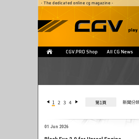
·
The dedicated online cg magazine
·
CGV.PRO Shop
All CG News
1
2
3
4
新聞分
第1頁
01 Jun 2026