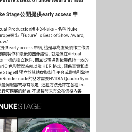
Future’s Best of Show Award at NAB
 Stage公開提供early access 申
l Production版本的Nuke – 名叫 Nuke
pe選出『Future’s Best of Show Award,
Show』
公開提供early access 申請, 這是專為虛擬製作工作流
製作和最後的圖像處理 , 就是像在Virtual
Nuke 一樣的獨立軟件, 而且從現場到後製保持一致的
lorIO 色彩管理系統以及 HDR 格式 , 確保真實和虛
ke Stage能獨立於其他虛擬製作平台或遊戲引擎運
nder node的話才需要NVIDIA Quadro Sync
的媒體伺服器或專有設定 . 這種方法允許在各種 in-
 stages 進行可擴展的部署. 不過暫時未有公布價格內容.