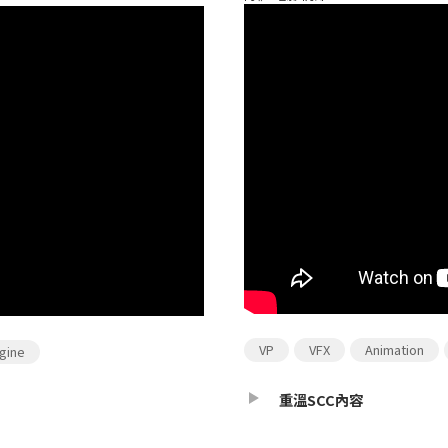
VP
VFX
Animation
gine
重溫SCC內容