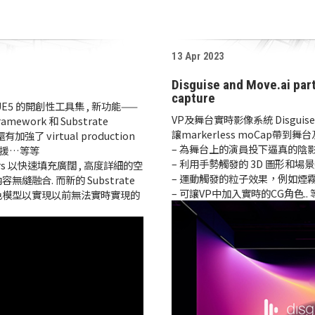
13 Apr 2023
Disguise and Move.ai par
capture
擴展 UE5 的開創性工具集 , 新功能——
VP及舞台實時影像系統 Disguise
framework 和 Substrate
讓markerless moCap帶到舞台
有加強了 virtual production
– 為舞台上的演員投下逼真的陰
生支援…等等
– 利用手勢觸發的 3D 圖形和場
ters 以快速填充廣闊 , 高度詳細的空
– 運動觸發的粒子效果，例如煙
融合. 而新的 Substrate
– 可讓VP中加入實時的CG角色.. 
的著色模型以實現以前無法實時實現的