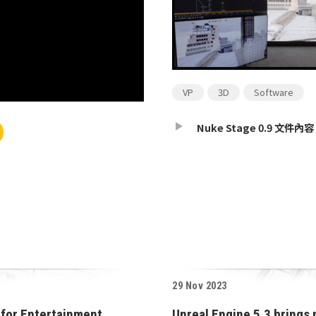
VP
3D
Software
Nuke Stage 0.9 文件內容
29 Nov 2023
 for Entertainment
Unreal Engine 5.3 brings 