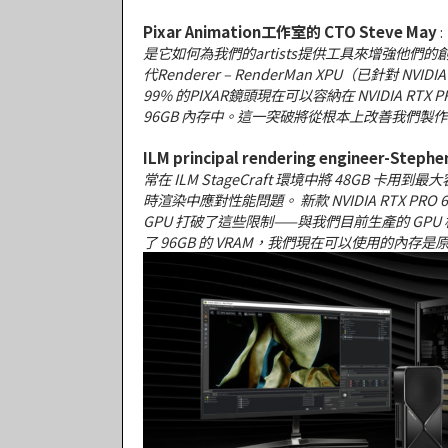
Pixar Animation工作室的 CTO Steve May
:
是它如何為我們的artists提供工具來增強他們的
代Renderer – RenderMan XPU（已針對 NVID
99% 的PIXAR鏡頭現在可以容納在 NVIDIA RTX PRO 
96GB 內存中。這一突破將從根本上改善我們製作
ILM principal rendering engineer-Stephe
常在 ILM StageCraft 環境中將 48GB 卡用到
時渲染中應對性能問題。 新款 NVIDIA RTX PRO 600
GPU 打破了這些限制——與我們目前生產的 GPU 
了 96GB 的 VRAM，我們現在可以使用的內存是原