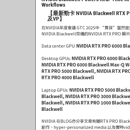
Workflows
【最新勁卡 NVIDIA Blackwell 
及VP】
在NVIDIA年度會議 GTC 2025中 “賣貨”當
NVIDIA Blackwell架構的NVIDIA RTX PRO 顯
NVIDIA RTX PRO 6000 Bla
Data center GPU:
NVIDIA RTX PRO 6000 Black
Desktop GPUs:
NVIDIA RTX PRO 6000 Blackwell Max-Q Wo
RTX PRO 5000 Blackwell, NVIDIA RTX PRO
RTX PRO 4000 Blackwell
NVIDIA RTX PRO 5000 Blackw
Laptop GPUs:
Blackwell, NVIDIA RTX PRO 3000 Blackwe
Blackwell, NVIDIA RTX PRO 1000 Blackwe
Blackwell
NVIDIA 在BLOG亦分享文章有關RTX PRO Blac
創作、hyper-personalized media 以及實時video 