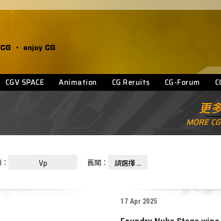
CGV SPACE
Animation
CG Reruits
CG-Forum
C
更多
MORE CG
類：
舊聞：
Vp
請選擇 ...
17 Apr 2025