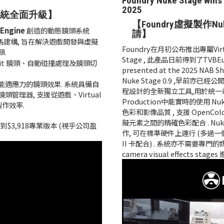
Foundry Nuke Stage wins 
2025
鏡頭系統全面升級】
【Foundry虛擬製作Nuke
 Engine
創造的動態鏡頭系統
請】
原班人馬建構, 旨在解決遊戲開發與虛擬
Foundry在月初公布推出專屬Virtua
頸.
Stage , 此產品日前得到了TVBEuro
bit 鏡頭、自動碰撞處理及鏡頭切
presented at the 2025 NAB 
Nuke Stage 0.9 ,早前亦已經
能適應力的鏡頭效果. 系統具備自
程設計的全新獨立工具,用於統一前期
管理器, 支援從遊戲、Virtual
Production中能實時的使用 
製作效率.
色彩和影像品質 , 支援 OpenCo
擬元素之間的精確色彩配合 . Nu
人版到$3,918專業版本 (視乎公司盈
作, 可在標準硬件上運行 (多過一個Re
II 卡配合) . 系統亦不需要專門
camera visual effects