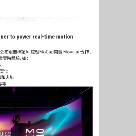
tner to power real-time motion
公布跟無標記AI 處理MoCap開發 Move.ai 合作 ,
及實時體驗, 如 :
影
景變化
霧和火焰
等等