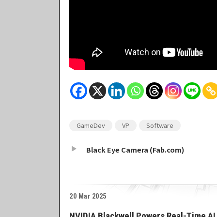
GameDev
VP
Software
Black Eye Camera (Fab.com)
20 Mar 2025
NVIDIA Blackwell Powers Real-Time AI