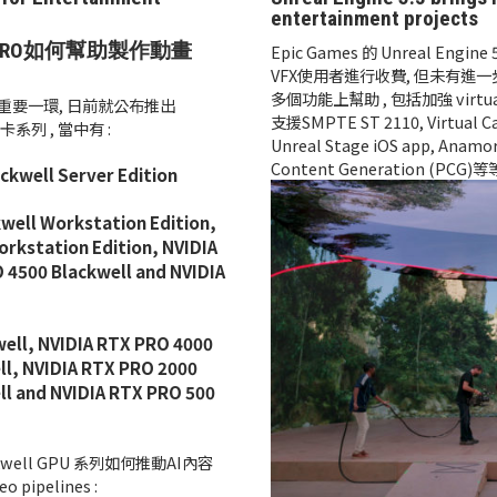
entertainment projects
RTX PRO如何幫助製作動畫
Epic Games 的 Unreal E
VFX使用者進行收費, 但未有進一
多個功能上幫助 , 包括加強 virtual 
然是重要一環, 日前就公布推出
支援SMPTE ST 2110, Virtual C
示卡系列 , 當中有 :
Unreal Stage iOS app, Anamor
Content Generation (PCG)等
ckwell Server Edition
well Workstation Edition,
rkstation Edition, NVIDIA
 4500 Blackwell and NVIDIA
ell, NVIDIA RTX PRO 4000
ll, NVIDIA RTX PRO 2000
ll and NVIDIA RTX PRO 500
kwell GPU 系列如何推動AI內容
pipelines :