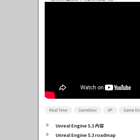
Real Time
GameDev
VP
Game En
Unreal Engine 5.3 內容
Unreal Engine 5.3 roadmap