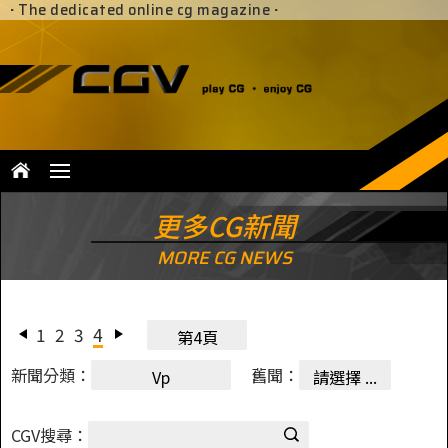
·
The dedicated online cg magazine
·
更多CG新聞
MORE CG NEWS
1
2
3
4
第4頁
新聞分類：
舊聞：
Vp
請選擇 ...
CGV搜尋：