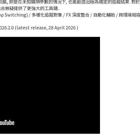
, 即是在未知鏡頭參數的情況下, 也能創造出極為穩定的追蹤結果. 對於需要
ni 的結合無疑提供了更強大的工具鏈..
Switching) / 多樣化追蹤對象 / FX 深度整合 / 自動化輔助 / 跨環境相容
0 (latest release, 28 April 2026 )