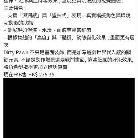
塗抹、泥濘與血跡等效果 , 呈現更具沉浸感的視覺體驗 .
主要特色 :
– 支援「濕潤感」與「塗抹式」表現，真實模擬角色與環境
互動後的狀態
– 能展現如泥濘、水漬、血痕等豐富細節
– 根據物體的「高度」與「體積」動態變化效果 , 畫面更有層
次
Dirty Pawn 不只是畫面裝飾, 而是加深遊戲世界代入感的關
鍵元素. 不論是動作場景還是戰鬥畫面, 這些細膩的汙染效果,
將角色塑造得更加立體與真實
現在FAB售 HK$ 235.36