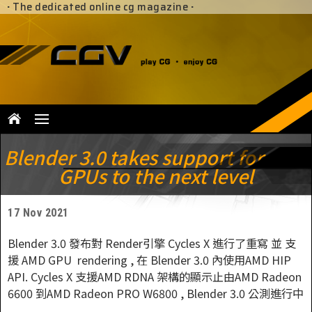
·
The dedicated online cg magazine
·
Blender 3.0 takes support for AMD
GPUs to the next level
17 Nov 2021
Blender 3.0 發布對 Render引擎 Cycles X 進行了重寫 並 支
援 AMD GPU rendering , 在 Blender 3.0 內使用AMD HIP
API. Cycles X 支援AMD RDNA 架構的顯示止由AMD Radeon
6600 到AMD Radeon PRO W6800 , Blender 3.0 公測進行中