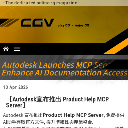
·
The dedicated online cg magazine
·
Autodesk Launches MCP Server to
Enhance AI Documentation Access
13 Apr 2026
【Autodesk宣布推出 Product Help MCP
Server】
Product Help MCP Server
Autodesk 宣布推出
, 免費提供
AI助手存取官方文件, 提升準確性與產業整合.