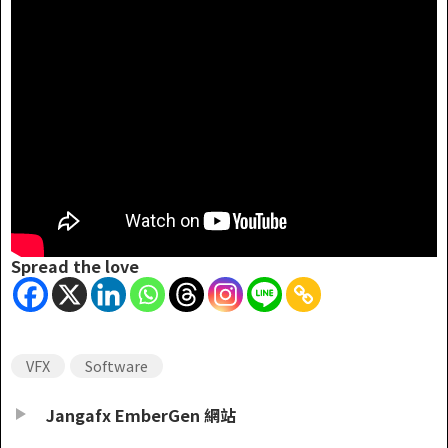
Spread the love
VFX
Software
Jangafx EmberGen 網站