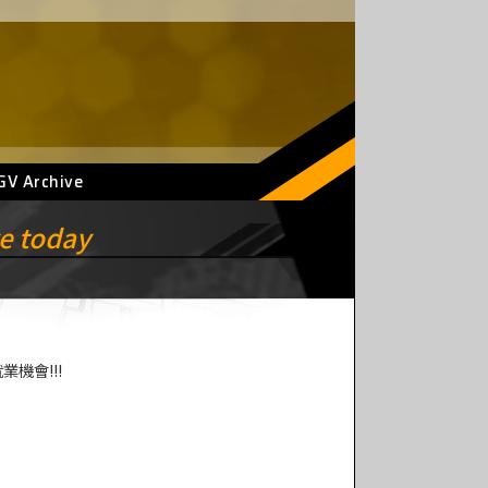
GV Archive
ve today
業機會!!!