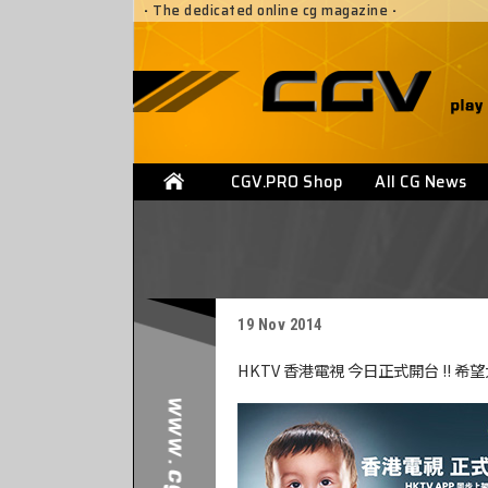
·
The dedicated online cg magazine
·
CGV.PRO Shop
All CG News
19 Nov 2014
HKTV 香港電視 今日正式開台 !! 