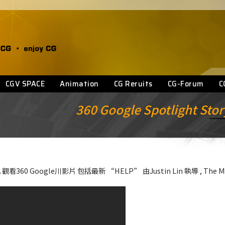
CGV SPACE
Animation
CG Reruits
CG-Forum
C
360 Google Spotlight Sto
 程式 觀看360 Google川影片 包括最新 “HELP” 由Justin Lin 執導 , The 