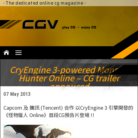
·
The dedicated online cg magazine
·
CryEngine 3-powered Monster
Hunter Online – CG trailer
annouced
07 May 2013
Capcom 及 騰訊 (Tencent) 合作 以CryEngine 3 引擎開發的
《怪物獵人 Online》首段CG預告片登場 !!