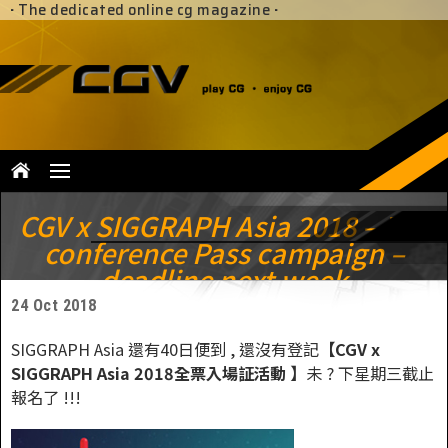
·
The dedicated online cg magazine
·
CGV x SIGGRAPH Asia 2018 – Full
conference Pass campaign –
deadline next week
24 Oct 2018
SIGGRAPH Asia 還有40日便到 , 還沒有登記
【CGV x
SIGGRAPH Asia 2018全票入場証活動 】
未 ? 下星期三截止
報名了 !!!