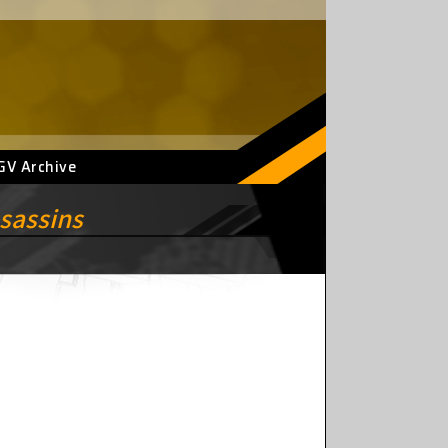
GV Archive
sassins