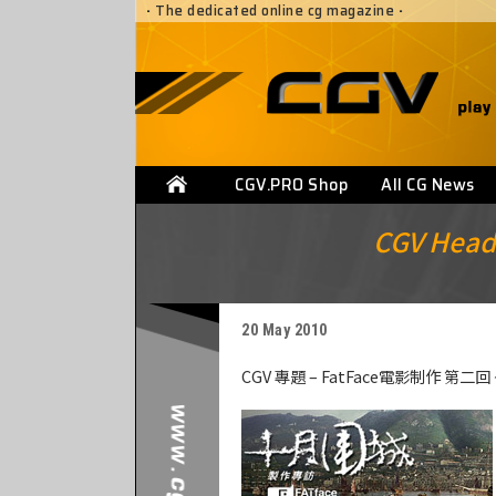
·
The dedicated online cg magazine
·
CGV.PRO Shop
All CG News
CGV Headl
20 May 2010
CGV 專題 – FatFace電影制作 第二