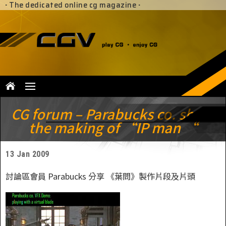
·
The dedicated online cg magazine
·
CG forum – Parabucks co. share
the making of “IP man “
13 Jan 2009
討論區會員 Parabucks 分享 《葉問》製作片段及片頭