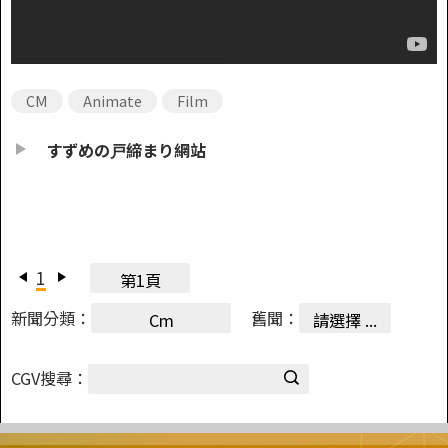
CM
Animate
Film
すずめの戸締まり網站
1
第1頁
新聞分類：
舊聞：
Cm
請選擇 ...
CGV搜尋：