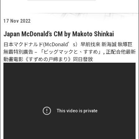
17 Nov 2022
Japan McDonald’s CM by Makoto Shinkai
日本マクドナルド(McDonald’s）早前找來 新海誠 執導巨
無霸特別廣告 – 「ビッグマックと、すすめ」, 正配合他最新
動畫電影《すずめの戸締まり》同日發放