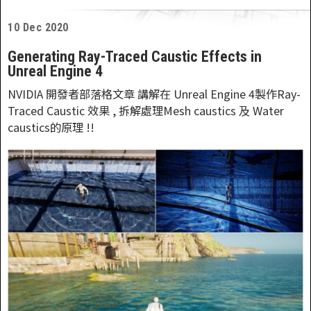
10 Dec 2020
Generating Ray-Traced Caustic Effects in
Unreal Engine 4
NVIDIA 開發者部落格文章 講解在 Unreal Engine 4製作Ray-
Traced Caustic 效果 , 拆解處理Mesh caustics 及 Water
caustics的原理 !!