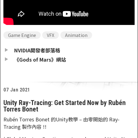
Game Engine
VFX
Animation
NVIDIA開發者部落格
《Gods of Mars》網站
07 Jan 2021
Unity Ray-Tracing: Get Started Now by Rubén
Torres Bonet
Rubén Torres Bonet 的Unity教學 – 由零開始的 Ray-
Tracing 製作內容 !!