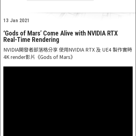
13 Jan 2021
‘Gods of Mars’ Come Alive with NVIDIA RTX
Real-Time Rendering
NVIDIA開發者部落格分享 使用NVIDIA RTX 及 UE4 製作實時
4K render影片《Gods of Mars》