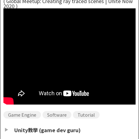
( Global Meetup: Creating ray traced scenes | Unite Now
2020 )
Game Engine
Software
Tutorial
Unity教學 (game dev guru)