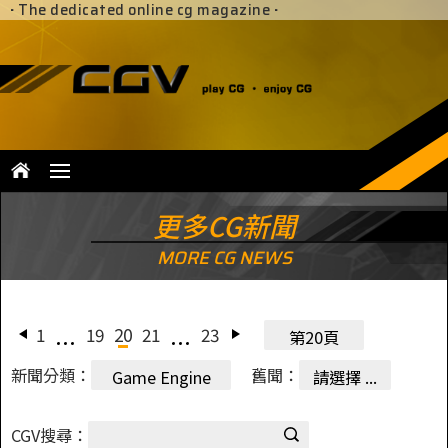
·
The dedicated online cg magazine
·
更多CG新聞
MORE CG NEWS
1
19
20
21
23
第20頁
新聞分類：
舊聞：
Game Engine
請選擇 ...
CGV搜尋：