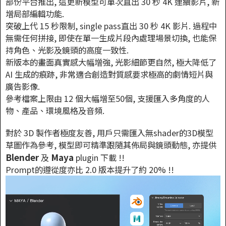
部份平台推出, 這更新模型可單次直出 30 秒 4K 連續影片, 新
增局部編輯功能.
突破上代 15 秒限制, single pass直出 30 秒 4K 影片. 過程中
無需任何拼接, 即使在單一生成片段內處理場景切換, 也能保
持角色、光影及鏡頭的高度一致性.
新版本的畫面真實感大幅增強, 光影細節更自然, 極大降低了
AI 生成的痕跡, 非常適合創造對質感要求極高的劇情短片與
廣告影像.
參考檔案上限由 12 個大幅增至50個, 支援匯入多角度的人
物、產品、環境風格及音頻.
對於 3D 製作者極度友善, 用戶只需匯入無shader的3D模型
草圖作為參考, 模型即可精準跟隨其佈局與鏡頭動態, 亦提供
Blender
Maya
及
plugin 下載 !!
Prompt的遵從度亦比 2.0 版本提升了約 20% !!