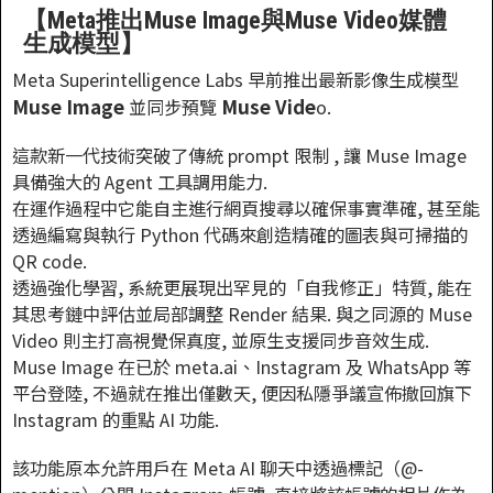
【Meta推出Muse Image與Muse Video媒體
生成模型】
Meta Superintelligence Labs 早前推出最新影像生成模型
Muse Image
Muse Vide
並同步預覽
o.
這款新一代技術突破了傳統 prompt 限制 , 讓 Muse Image
具備強大的 Agent 工具調用能力.
在運作過程中它能自主進行網頁搜尋以確保事實準確, 甚至能
透過編寫與執行 Python 代碼來創造精確的圖表與可掃描的
QR code.
透過強化學習, 系統更展現出罕見的「自我修正」特質, 能在
其思考鏈中評估並局部調整 Render 結果. 與之同源的 Muse
Video 則主打高視覺保真度, 並原生支援同步音效生成.
Muse Image 在已於 meta.ai、Instagram 及 WhatsApp 等
平台登陸, 不過就在推出僅數天, 便因私隱爭議宣佈撤回旗下
Instagram 的重點 AI 功能.
該功能原本允許用戶在 Meta AI 聊天中透過標記（@-