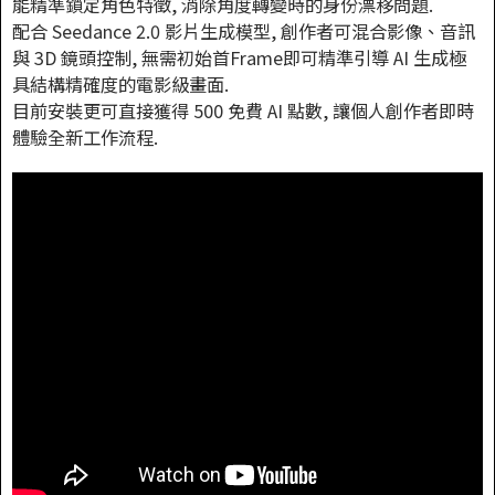
能精準鎖定角色特徵, 消除角度轉變時的身份漂移問題.
配合 Seedance 2.0 影片生成模型, 創作者可混合影像、音訊
與 3D 鏡頭控制, 無需初始首Frame即可精準引導 AI 生成極
具結構精確度的電影級畫面.
目前安裝更可直接獲得 500 免費 AI 點數, 讓個人創作者即時
體驗全新工作流程.