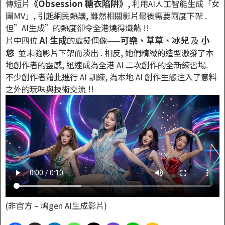
《Obsession 糖衣陷阱》
傳短片
, 利用AI人工智能生成「女
團MV」, 引起網民熱議, 雖然相關影片最後需要兩度下架 .
但”AI生成”的熱度卻令全港燒得熾熱 !!
AI 生成
可樂、草草、冰兒
小
片中四位
的虛擬偶像——
及
悠
並未隨影片下架而淡出 . 相反, 她們精緻的造型激發了本
地創作者的靈感, 迅速成為全港 AI 二次創作的全新練習場.
不少創作者藉此進行 AI 訓練, 為本地 AI 創作生態注入了意料
之外的玩味與技術交流 !!
(非官方 – 鳩gen AI生成影片)