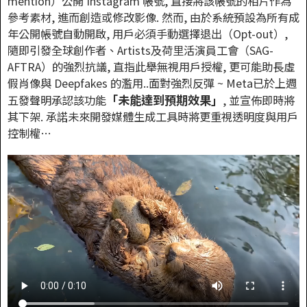
mention）公開 Instagram 帳號, 直接將該帳號的相片作為
參考素材, 進而創造或修改影像. 然而, 由於系統預設為所有成
年公開帳號自動開啟, 用戶必須手動選擇退出（Opt-out）,
隨即引發全球創作者、Artists及荷里活演員工會（SAG-
AFTRA）的強烈抗議, 直指此舉無視用戶授權, 更可能助長虛
假肖像與 Deepfakes 的濫用..面對強烈反彈 ~ Meta已於上週
「未能達到預期效果」
五發聲明承認該功能
, 並宣佈即時將
其下架. 承諾未來開發媒體生成工具時將更重視透明度與用戶
控制權…