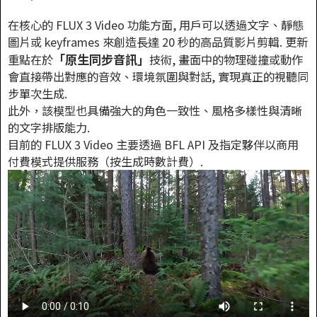
在核心的 FLUX 3 Video 功能方面, 用戶可以透過文字、靜態
圖片或 keyframes 來創造長達 20 秒的高品質影片剪輯. 更新
「原生同步音訊」
重點在於
技術, 畫面中的物理碰撞或動作
會直接帶出對應的音效、環境氛圍與對話, 實現真正的視聽同
步單次生成.
此外，該模型也具備強大的角色一致性、風格多樣性與清晰
的文字排版能力.
目前的 FLUX 3 Video 主要透過 BFL API 及指定夥伴以商用
付費模式提供服務（按生成時數計費）.