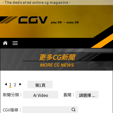
·
The dedicated online cg magazine
·
更多CG新聞
MORE CG NEWS
1
2
第1頁
新聞分類：
舊聞：
Ai Video
請選擇 ...
CGV搜尋：