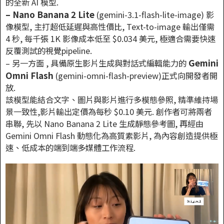
的全新 AI 模型.
– Nano Banana 2 Lite
(gemini-3.1-flash-lite-image) 影
像模型, 主打超低延遲與高性價比, Text-to-image 輸出僅需
4 秒, 每千張 1K 影像成本低至 $0.034 美元, 極適合需要快速
反覆測試的視覺pipeline.
Gemini
– 另一方面 , 具備原生影片生成與對話式編輯能力的
Omni Flash
(gemini-omni-flash-preview)正式向開發者開
放.
該模型能結合文字、圖片與影片進行多模態參照, 精準維持場
景一致性,影片輸出定價為每秒 $0.10 美元. 創作者可將兩者
串聯, 先以 Nano Banana 2 Lite 生成靜態參考圖, 再經由
Gemini Omni Flash 動態化為高質素影片, 為內容創造提供極
速、低成本的端到端多媒體工作流程.