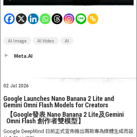
AI Image
AI Video
AI
Meta.AI
02 Jul 2026
Google Launches Nano Banana 2 Lite and
Gemini Omni Flash Models for Creators
【Google發表 Nano Banana 2 Lite及Gemini
Omni Flash 創作者雙模型】
Google DeepMind 日前正式宣佈推出兩款專為媒體生成而設