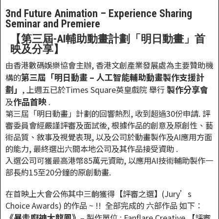
3nd Future Animation – Experience Sharing
Seminar and Premiere
【第三屆-AI輔助動畫計劃「明日動畫」首
映及分享】
由香港數碼娛樂協會主辦, 香港文創產業發展處為主要贊助機
第三屆「明日動畫 – 人工智能輔助動畫製作支援計
構的
劃」
製作分享會
, 上週五已於Times Square英皇戲院 舉行
作品首映
及
.
第三屆「明日動畫」計劃的回響熱烈, 收到超過30份申請. 評
審委員會經嚴謹評審及面試後, 根據作品的創意及原創性、藝
術品質、敘事及視覺表現, 以及公司於動畫製作及AI應用方面
的能力, 最終選出六間本地公司及其作品接受資助 .
入選公司可獲最高港幣85萬元資助, 以應用AI技術輔助製作一
部長約15至20分鐘的原創動畫.
在首映上大會公佈其中三齣獲得【評審之選】(Jury’s
Choice Awards) 的作品 ~ !! 全部完成的 六部作品 如下：
《暴走廚神大龍鳳》
– 製作單位 : Fanflare Creative 【評審