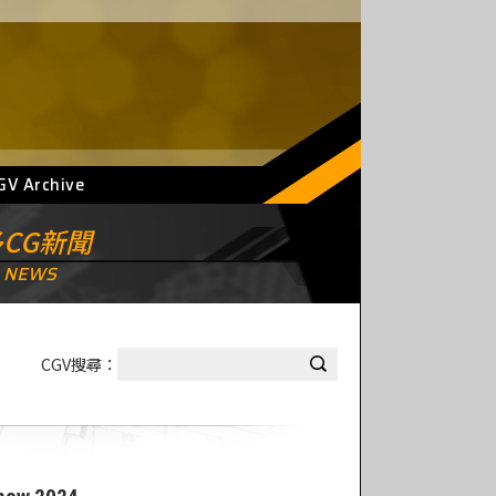
GV Archive
CG新聞
 NEWS
CGV搜尋：