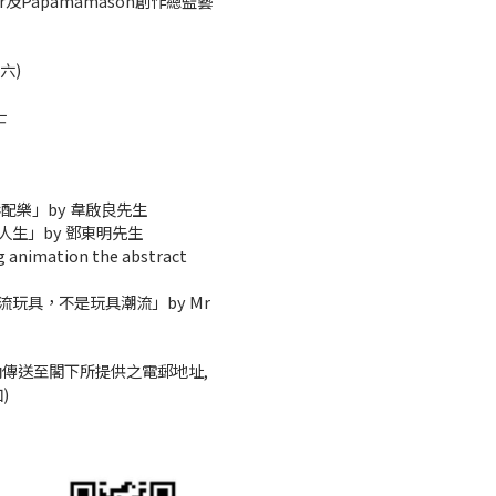
er及Papamamason創作總監藝
六)
士
影配樂」by 韋啟良先生
畫人生」by 鄧東明先生
imation the abstract
潮流玩具，不是玩具潮流」by Mr
內傳送至閣下所提供之電郵地址,
)