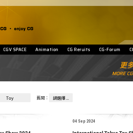
CGV SPACE
Animation
CG Reruits
CG-Forum
C
更多
MORE CG
舊聞：
Toy
請選擇 ...
04 Sep 2024