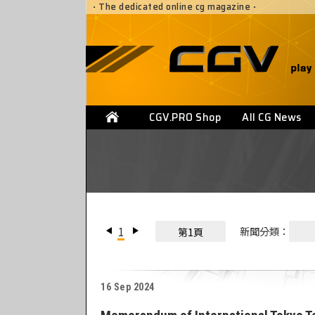
·
The dedicated online cg magazine
·
CGV.PRO Shop
All CG News
1
新聞分類：
第1頁
16 Sep 2024