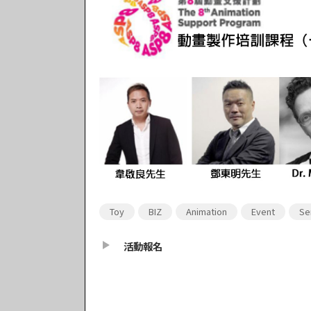
Toy
BIZ
Animation
Event
Se
活動報名