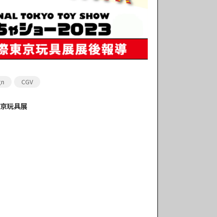
gn
CGV
際東京玩具展